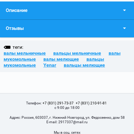
Описание
Отзывы
теги:
валы мельничные
вальцы мельничные
валы
мукомольные
валы мелющие
вальцы
мукомольные
Yenar
вальцы мелющие
Телефон:
+7 (831) 291-73-37
+7 (831) 210-91-81
с 9:00 до 18:00
Адрес:
Россия, 603037, г. Нижний Новгород, ул. Федосеенко, дом 58
Е-mail:
2917337@mail.ru
Мы в соц. сетях